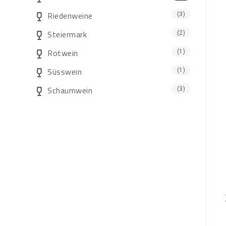
Riedenweine
(3)
Steiermark
(2)
Rotwein
(1)
Süsswein
(1)
Schaumwein
(3)