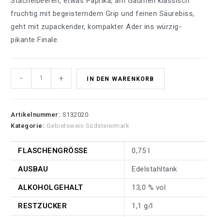
Stachelbeeren, etwas Paprika, am Gaumen klassisch
fruchtig mit begeisterndem Grip und feinen Säurebiss,
geht mit zupackender, kompakter Ader ins würzig-
pikante Finale.
-
+
IN DEN WARENKORB
Artikelnummer:
S132020
Kategorie:
Gebietswein Südsteiermark
FLASCHENGRÖSSE
0,75 l
AUSBAU
Edelstahltank
ALKOHOLGEHALT
13,0 % vol
RESTZUCKER
1,1 g/l